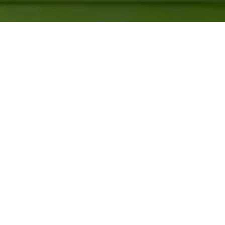
Comédie musicale « C’est du délire! » 2024 :
Conception de la scénographie de la première comédie
musicale Gauloise.
– Études préliminaires, animatique d’étude et storyboard.
– Conception détaillée et création du Dossier de
Consultation des Entreprises:
illustrations, élévations cotées,
maquette 3D et visite virtuelle, détail des matériaux…