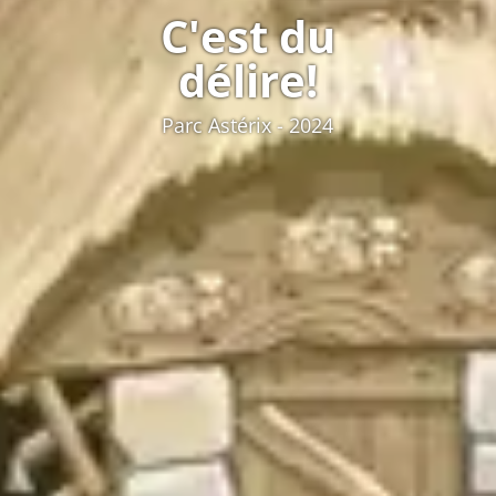
C'est du
délire!
Parc Astérix - 2024